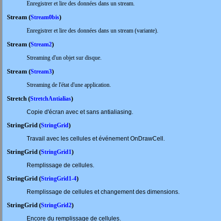
Enregistrer et lire des données dans un stream.
Stream (
)
Stream0bis
Enregistrer et lire des données dans un stream (variante).
Stream (
)
Stream2
Streaming d'un objet sur disque.
Stream (
)
Stream3
Streaming de l'état d'une application.
Stretch (
)
StretchAntialias
Copie d'écran avec et sans antialiasing.
StringGrid (
)
StringGrid
Travail avec les cellules et événement OnDrawCell.
StringGrid (
)
StringGrid1
Remplissage de cellules.
StringGrid (
)
StringGrid1-4
Remplissage de cellules et changement des dimensions.
StringGrid (
)
StringGrid2
Encore du remplissage de cellules.