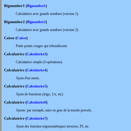
Bignumber1 (
)
Bignumber1
Calculatrice avec grands nombres (version 1).
Bignumber2 (
)
Bignumber2
Calculatrice avec grands nombres (version 2).
Caisse (
)
Caisse
Petits points rouges qui rebondissent.
Calculatrice (
)
Calculatrice3
Calculatrice simple (4 opérations).
Calculatrice (
)
Calculatrice4
Ajout d'un menu.
Calculatrice (
)
Calculatrice5
Ajout de fonctions (trigo, 1/x, etc).
Calculatrice (
)
Calculatrice6
Ajouts: par exemple, mise en gras de la touche pressée,
Calculatrice (
)
Calculatrice7
Ajout des fonction trigonométriques inverses, PI, etc.