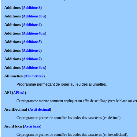
Additions (
)
Additions3
Additions (
)
Additions3bis
Additions (
)
Additions4
Additions (
)
Additions4bis
Additions (
)
Additions5
Additions (
)
Additions6
Additions (
)
Additions7
Additions (
)
Additions7bis
Allumettes (
)
Allumettes2
Programme permettant de jouer au jeu des allumettes.
API (
)
APIex1
Ce programme montre comment appliquer un effet de seuillage (vers le blanc ou vers
AsciiDecimal (
)
Ascii decimal
Ce programme permet de connaître les codes des caractères (en décimal).
AsciiHexa (
)
Ascii hexa
Ce programme permet de connaître les codes des caractères (en hexadécimal).