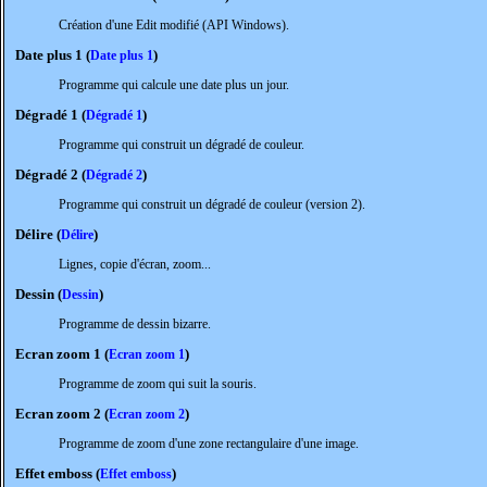
Création d'une Edit modifié (API Windows).
Date plus 1 (
)
Date plus 1
Programme qui calcule une date plus un jour.
Dégradé 1 (
)
Dégradé 1
Programme qui construit un dégradé de couleur.
Dégradé 2 (
)
Dégradé 2
Programme qui construit un dégradé de couleur (version 2).
Délire (
)
Délire
Lignes, copie d'écran, zoom...
Dessin (
)
Dessin
Programme de dessin bizarre.
Ecran zoom 1 (
)
Ecran zoom 1
Programme de zoom qui suit la souris.
Ecran zoom 2 (
)
Ecran zoom 2
Programme de zoom d'une zone rectangulaire d'une image.
Effet emboss (
)
Effet emboss