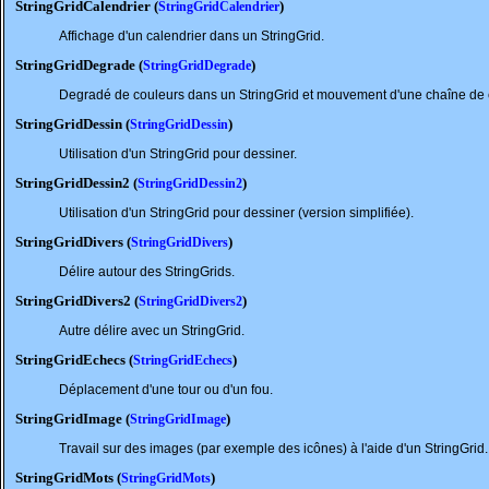
StringGridCalendrier (
)
StringGridCalendrier
Affichage d'un calendrier dans un StringGrid.
StringGridDegrade (
)
StringGridDegrade
Degradé de couleurs dans un StringGrid et mouvement d'une chaîne de 
StringGridDessin (
)
StringGridDessin
Utilisation d'un StringGrid pour dessiner.
StringGridDessin2 (
)
StringGridDessin2
Utilisation d'un StringGrid pour dessiner (version simplifiée).
StringGridDivers (
)
StringGridDivers
Délire autour des StringGrids.
StringGridDivers2 (
)
StringGridDivers2
Autre délire avec un StringGrid.
StringGridEchecs (
)
StringGridEchecs
Déplacement d'une tour ou d'un fou.
StringGridImage (
)
StringGridImage
Travail sur des images (par exemple des icônes) à l'aide d'un StringGrid.
StringGridMots (
)
StringGridMots