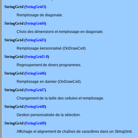
StringGrid (
)
StringGrid3
Remplissage de diagonale.
StringGrid (
)
StringGrid4
Choix des dimensions et remplissage en diagonale.
StringGrid (
)
StringGrid5
Remplissage èersonnalisé (OnDrawCell).
StringGrid (
)
StringGrid5-8
Regroupement de divers programmes.
StringGrid (
)
StringGrid6
Remplissage en damier (OnDrawCell).
StringGrid (
)
StringGrid7
Changement de la taille des cellules et remplissage.
StringGrid (
)
StringGrid8
Gestion personnalisée de la sélection.
StringGrid (
)
StringGrid9
Affichage et alignement de chaînes de caractères dans un StringGrid.